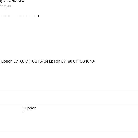
0) 756-78-89
рафия
 Epson L7160 C11CG15404 Epson L7180 C11CG16404
Epson