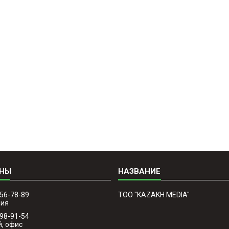
756-78-89
TOO "KAZAKH MEDIA"
фия
298-91-54
й, офис