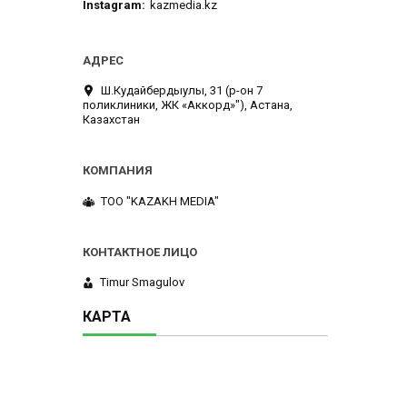
Instagram
kazmedia.kz
Ш.Кудайбердыулы, 31 (р-он 7
поликлиники, ЖК «Аккорд»"), Астана,
Казахстан
TOO "KAZAKH MEDIA"
Timur Smagulov
КАРТА