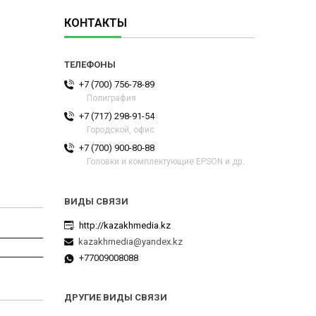
КОНТАКТЫ
+7 (700) 756-78-89
Полиграфия
+7 (717) 298-91-54
Городской, офис
+7 (700) 900-80-88
Головки и комплектующие EPSON и др.
http://kazakhmedia.kz
kazakhmedia@yandex.kz
+77009008088
ДРУГИЕ ВИДЫ СВЯЗИ