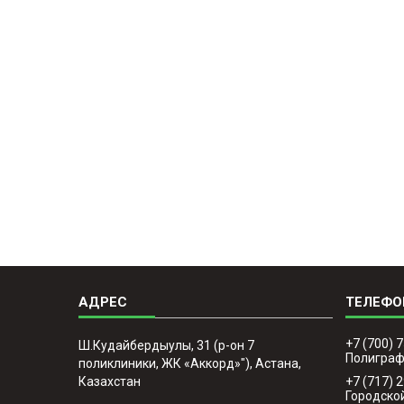
+7 (700) 
Ш.Кудайбердыулы, 31 (р-он 7
Полигра
поликлиники, ЖК «Аккорд»"), Астана,
Казахстан
+7 (717) 
Городско