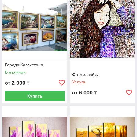
Города Казахстана
В наличии
Фотомозайки
Услуга
2 000
от
₸
6 000
от
₸
Купить