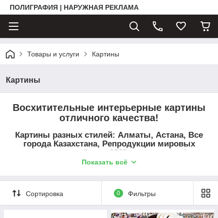
ПОЛИГРАФИЯ | НАРУЖНАЯ РЕКЛАМА
Товары и услуги
Картины
Картины
Восхитительные интерьерные картины
отличного качества!
Картины разных стилей: Алматы, Астана, Все
города Казахстана, Репродукции мировых
художников, более 1000 видов картин!
Показать всё
Материалы: используются фирменные материалы
компании Epson,
в производстве не применяется клей. (
Экологически
Сортировка
0
Фильтры
чистый продукт)