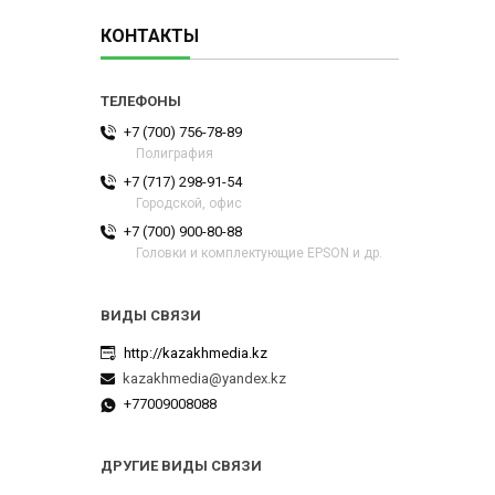
КОНТАКТЫ
+7 (700) 756-78-89
Полиграфия
+7 (717) 298-91-54
Городской, офис
+7 (700) 900-80-88
Головки и комплектующие EPSON и др.
http://kazakhmedia.kz
kazakhmedia@yandex.kz
+77009008088
ДРУГИЕ ВИДЫ СВЯЗИ