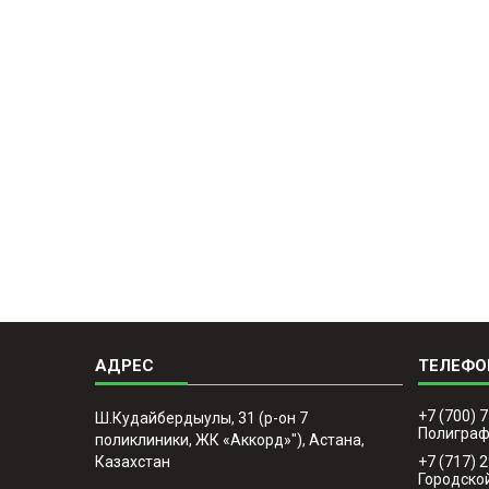
+7 (700) 
Ш.Кудайбердыулы, 31 (р-он 7
Полигра
поликлиники, ЖК «Аккорд»"), Астана,
Казахстан
+7 (717) 
Городско