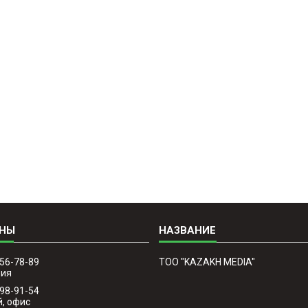
756-78-89
TOO "KAZAKH MEDIA"
фия
298-91-54
й, офис