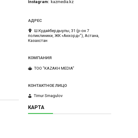
Instagram
kazmedia.kz
Ш.Кудайбердыулы, 31 (р-он 7
поликлиники, ЖК «Аккорд»"), Астана,
Казахстан
TOO "KAZAKH MEDIA"
Timur Smagulov
КАРТА