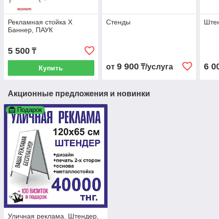
Рекламная стойка X
Стенды
Ште
Баннер, ПАУК
5 500
₸
9 900
6 0
от
₸/услуга
Купить
Акционные предложения и новинки
Подарок
Уличная реклама. Штендер,