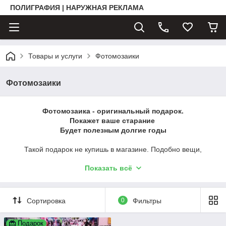
ПОЛИГРАФИЯ | НАРУЖНАЯ РЕКЛАМА
Товары и услуги
Фотомозаики
Фотомозаики
Фотомозаика - оригинальный подарок.
Покажет ваше старание
Будет полезным долгие годы
Такой подарок не купишь в магазине. Подобно вещи,
сделанной своими руками, вы вложили в него свое внимание
Показать всё
и теплые чувства - это обязательно оценят по-достоинству.
Будет полезным долгие годы
Это целый фотоальбом! Можно отвлечься от повседневных
дел и вспомнить приятные моменты своей жизни. Такой
Сортировка
0
Фильтры
подарок не останется пылиться на полке.
Произведёт впечатление
Подарок